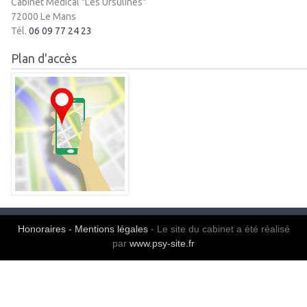
Cabinet Médical "Les Ursulines"
72000 Le Mans
Tél.
06 09 77 24 23
Plan d'accès
Honoraires
-
Mentions légales
- Le site du cabinet a été réalisé
par
www.psy-site.fr